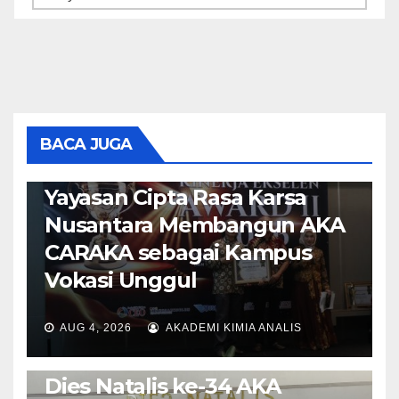
BERITA
HEADLINE
Ir. Wido Driyono, M.M. Raih
Tokoh Inspiratif 2026,
BACA JUGA
Teguhkan Komitmen
Yayasan Cipta Rasa Karsa
Nusantara Membangun AKA
CARAKA sebagai Kampus
Vokasi Unggul
AUG 4, 2026
AKADEMI KIMIA ANALIS
BERITA
HEADLINE
UNCATEGORIZED
Dies Natalis ke-34 AKA