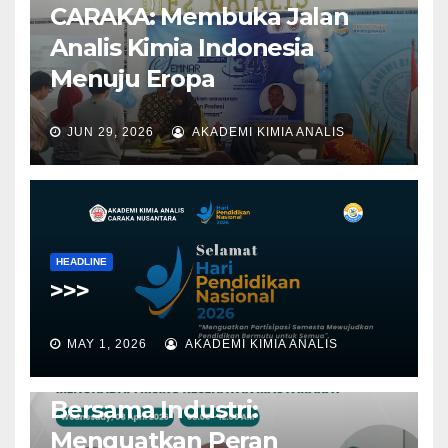
CARAKA: Membuka Jalan
Analis Kimia Indonesia
Menuju Eropa
JUN 29, 2026
AKADEMI KIMIA ANALIS
HEADLINE
>>>
MAY 1, 2026
AKADEMI KIMIA ANALIS
BERITA
HEADLINE
UNCATEGORIZED
Webinar AKA CARAKA
Bersama Industri:
Menguatkan Peran