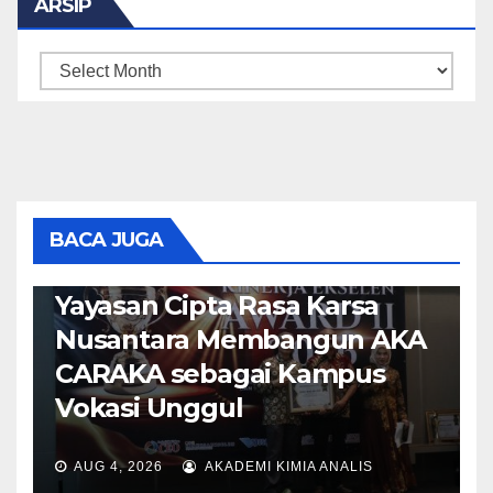
ARSIP
ARSIP
BERITA
HEADLINE
Ir. Wido Driyono, M.M. Raih
Tokoh Inspiratif 2026,
BACA JUGA
Teguhkan Komitmen
Yayasan Cipta Rasa Karsa
Nusantara Membangun AKA
CARAKA sebagai Kampus
Vokasi Unggul
AUG 4, 2026
AKADEMI KIMIA ANALIS