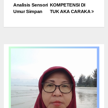
Post
Analisis Sensori
KOMPETENSI DI
navigation
Umur Simpan
TUK AKA CARAKA