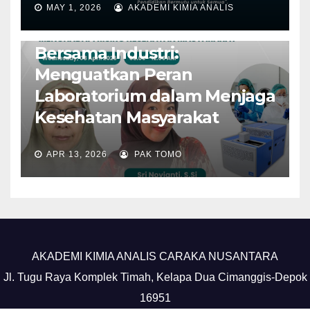
MAY 1, 2026
AKADEMI KIMIA ANALIS
BERITA
HEADLINE
UNCATEGORIZED
Webinar AKA CARAKA
Bersama Industri:
Menguatkan Peran
Laboratorium dalam Menjaga
Kesehatan Masyarakat
APR 13, 2026
PAK TOMO
AKADEMI KIMIA ANALIS CARAKA NUSANTARA
Jl. Tugu Raya Komplek Timah, Kelapa Dua Cimanggis-Depok
16951