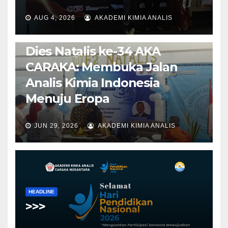
AUG 4, 2026
AKADEMI KIMIA ANALIS
BERITA
HEADLINE
UNCATEGORIZED
Dies Natalis ke-34 AKA
CARAKA: Membuka Jalan
Analis Kimia Indonesia
Menuju Eropa
JUN 29, 2026
AKADEMI KIMIA ANALIS
HEADLINE
>>>