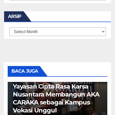
ARSIP
ARSIP
BERITA
HEADLINE
Ir. Wido Driyono, M.M. Raih
Tokoh Inspiratif 2026,
BACA JUGA
Teguhkan Komitmen
Yayasan Cipta Rasa Karsa
Nusantara Membangun AKA
CARAKA sebagai Kampus
Vokasi Unggul