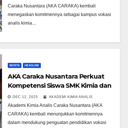
Caraka Nusantara (AKA CARAKA) kembali
menegaskan komitmennya sebagai kampus vokasi
analis kimia…
BERITA
HEADLINE
AKA Caraka Nusantara Perkuat
Kompetensi Siswa SMK Kimia dan
Kesehatan melalui Workshop Uji
DEC 12, 2025
AKADEMI KIMIA ANALIS
Kompetensi Sains Terpadu
Akademi Kimia Analis Caraka Nusantara (AKA
CARAKA) kembali menunjukkan komitmennya
dalam mendukung penguatan pendidikan vokasi