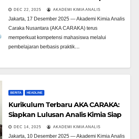
Time PCR Deteksi Salmonella
DEC 22, 2025
AKADEMI KIMIA ANALIS
Jakarta, 17 Desember 2025 — Akademi Kimia Analis
Caraka Nusantara (AKA CARAKA) terus
memperkuat kompetensi mahasiswa melalui
pembelajaran berbasis praktik…
BERITA
HEADLINE
Kurikulum Terbaru AKA CARAKA:
Siapkan Lulusan Analis Kimia Siap
Kerja dan Dibutuhkan Industri
DEC 14, 2025
AKADEMI KIMIA ANALIS
Jakarta, 10 Desember 2025 — Akademi Kimia Analis