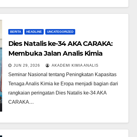
BERITA
HEADLINE
UNCATEGORIZED
Dies Natalis ke-34 AKA CARAKA:
Membuka Jalan Analis Kimia
Indonesia Menuju Eropa
JUN 29, 2026
AKADEMI KIMIA ANALIS
Seminar Nasional tentang Peningkatan Kapasitas
Tenaga Analis Kimia ke Eropa menjadi bagian dari
rangkaian peringatan Dies Natalis ke-34 AKA
CARAKA…