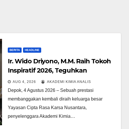
BERITA
HEADLINE
Ir. Wido Driyono, M.M. Raih Tokoh
Inspiratif 2026, Teguhkan
Komitmen Yayasan Cipta Rasa
AUG 4, 2026
AKADEMI KIMIA ANALIS
Karsa Nusantara Membangun AKA
Depok, 4 Agustus 2026 – Sebuah prestasi
CARAKA sebagai Kampus Vokasi
membanggakan kembali diraih keluarga besar
Unggul
Yayasan Cipta Rasa Karsa Nusantara,
penyelenggara Akademi Kimia…