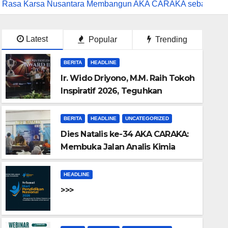
Cipta Rasa Karsa Nusantara Membangun AKA CARAKA sebagai K
Latest
Popular
Trending
BERITA
HEADLINE
Ir. Wido Driyono, M.M. Raih Tokoh
Inspiratif 2026, Teguhkan
Komitmen Yayasan Cipta Rasa
Karsa Nusantara Membangun
BERITA
HEADLINE
UNCATEGORIZED
AKA CARAKA sebagai Kampus
Dies Natalis ke-34 AKA CARAKA:
Vokasi Unggul
Membuka Jalan Analis Kimia
Indonesia Menuju Eropa
HEADLINE
>>>